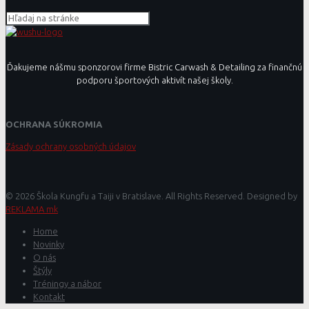
Ďakujeme nášmu sponzorovi firme Bistric Carwash & Detailing za finančnú
podporu športových aktivít našej školy.
OCHRANA SÚKROMIA
Zásady ochrany osobných údajov
© 2026 Škola Kungfu a Taiji v Bratislave. All Rights Reserved. Designed by
REKLAMA mk
Home
Novinky
O nás
Štýly
Tréningy a nábor
Kontakt