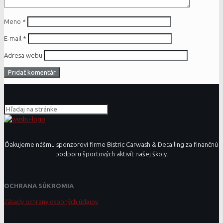
Meno
*
E-mail
*
Adresa webu
Ďakujeme nášmu sponzorovi firme Bistric Carwash & Detailing za finančnú
podporu športových aktivít našej školy.
OCHRANA SÚKROMIA
Zásady ochrany osobných údajov