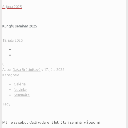
8. júna 2025
Kungfu seminár 2025
18. júla 2025
0
Autor
Daša Bráciníková
v
17. júla 2025
Kategórie
Galéria
Novinky
Semináre
Tagy
Máme za sebou ďalší vydarený letný taiji seminár v Šoporni.