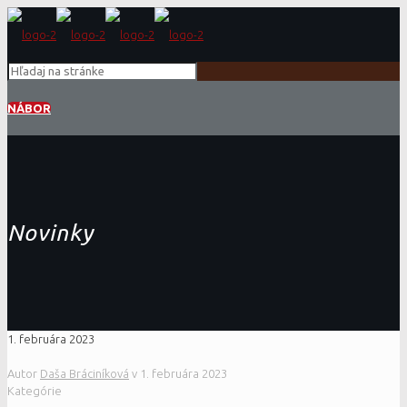
NÁBOR
Novinky
1. februára 2023
Autor
Daša Bráciníková
v
1. februára 2023
Kategórie