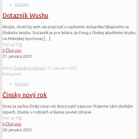
Novinky
Dotazník Wushu
Ahojte, chceli by sem vás poprosiť o vyplnenie dotazníka týkajúceho sa
čínskeho Wushu. Dotazník je pre lekára Jin Feng z čínskej akadémie Wushu
na Pekinskej športovej
[…]
Pači sa Ti?
0
0
Čítaj viac
21. januára 2023
Autor
Daša Bráciníková
v
21. januára 2023
Kategórie
Novinky
Čínsky nový rok
Dnes sa začína čínsky nový rok, ktorý patrí zajacovi. Prajeme vám všetkým
úspech, šťastie v rodinách a hlavne pevné zdravie.
Pači sa Ti?
0
0
Čítaj viac
20. januára 2023