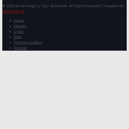
© 2026 Škola Kungfu a Taiji v Bratislave. All Rights Reserved. Designed by
REKLAMA mk
Home
Novinky
O nás
Štýly
Tréningy a nábor
Kontakt