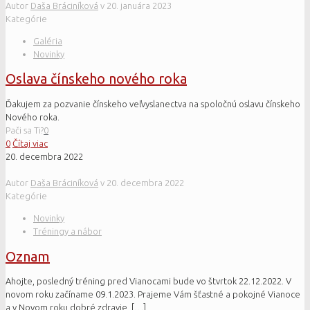
Autor
Daša Bráciníková
v
20. januára 2023
Kategórie
Galéria
Novinky
Oslava čínskeho nového roka
Ďakujem za pozvanie čínskeho veľvyslanectva na spoločnú oslavu čínskeho
Nového roka.
Pači sa Ti?
0
0
Čítaj viac
20. decembra 2022
Autor
Daša Bráciníková
v
20. decembra 2022
Kategórie
Novinky
Tréningy a nábor
Oznam
Ahojte, posledný tréning pred Vianocami bude vo štvrtok 22.12.2022. V
novom roku začíname 09.1.2023. Prajeme Vám šťastné a pokojné Vianoce
a v Novom roku dobré zdravie,
[…]