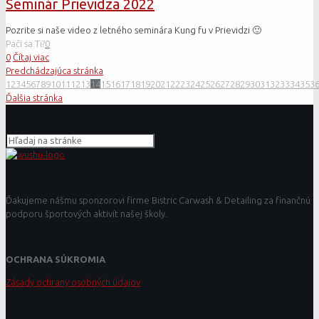
Seminár Prievidza 2022
Pozrite si naše video z letného seminára Kung fu v Prievidzi 🙂
Pači sa Ti?
0
0
Čítaj viac
Predchádzajúca stránka
1
2
3
4
5
6
7
8
9
10
11
12
13
14
15
16
17
18
19
20
21
22
23
24
25
26
27
28
29
30
31
32
33
34
35
3
Ďalšia stránka
Ďakujeme nášmu sponzorovi firme Bistric Carwash & Detailing za finančnú
podporu športových aktivít našej školy.
OCHRANA SÚKROMIA
Zásady ochrany osobných údajov