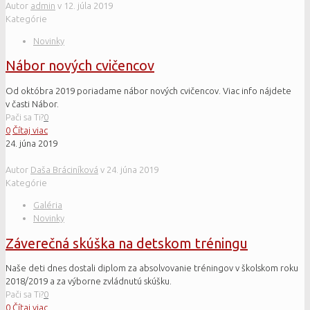
Autor
admin
v
12. júla 2019
Kategórie
Novinky
Nábor nových cvičencov
Od októbra 2019 poriadame nábor nových cvičencov. Viac info nájdete
v časti Nábor.
Pači sa Ti?
0
0
Čítaj viac
24. júna 2019
Autor
Daša Bráciníková
v
24. júna 2019
Kategórie
Galéria
Novinky
Záverečná skúška na detskom tréningu
Naše deti dnes dostali diplom za absolvovanie tréningov v školskom roku
2018/2019 a za výborne zvládnutú skúšku.
Pači sa Ti?
0
0
Čítaj viac