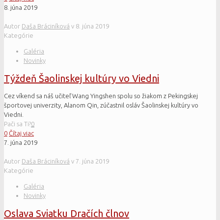
8. júna 2019
Autor
Daša Bráciníková
v
8. júna 2019
Kategórie
Galéria
Novinky
Týždeň Šaolinskej kultúry vo Viedni
Cez víkend sa náš učiteľ Wang Yingshen spolu so žiakom z Pekingskej
športovej univerzity, Alanom Qin, zúčastnil osláv Šaolinskej kultúry vo
Viedni.
Pači sa Ti?
0
0
Čítaj viac
7. júna 2019
Autor
Daša Bráciníková
v
7. júna 2019
Kategórie
Galéria
Novinky
Oslava Sviatku Dračích člnov