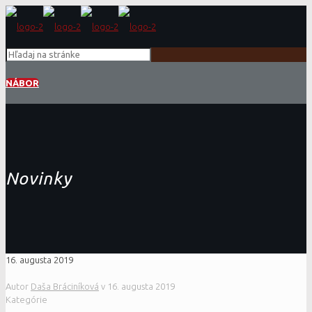
NÁBOR
Novinky
16. augusta 2019
Autor
Daša Bráciníková
v
16. augusta 2019
Kategórie