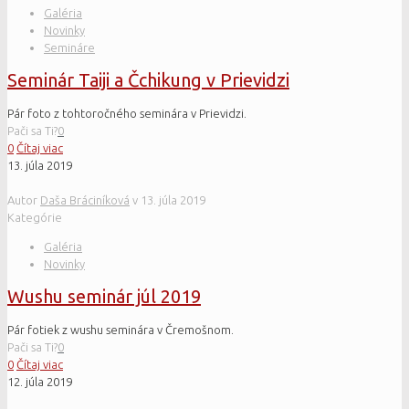
Galéria
Novinky
Semináre
Seminár Taiji a Čchikung v Prievidzi
Pár foto z tohtoročného seminára v Prievidzi.
Pači sa Ti?
0
0
Čítaj viac
13. júla 2019
Autor
Daša Bráciníková
v
13. júla 2019
Kategórie
Galéria
Novinky
Wushu seminár júl 2019
Pár fotiek z wushu seminára v Čremošnom.
Pači sa Ti?
0
0
Čítaj viac
12. júla 2019