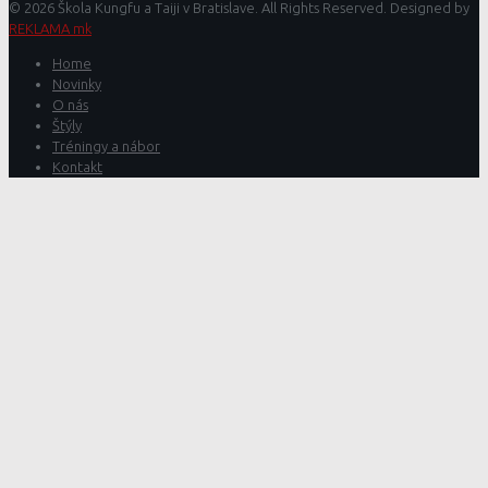
© 2026 Škola Kungfu a Taiji v Bratislave. All Rights Reserved. Designed by
REKLAMA mk
Home
Novinky
O nás
Štýly
Tréningy a nábor
Kontakt