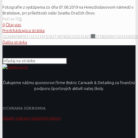
Fotografie z vystúpenia zo dňa 07.06.2019 na Hviezdoslavovom námestí v
Bratislave, pri príležitosti osláv Sviatku Dračích člnov.
Pači sa Ti?
0
0
Čítaj viac
Predchádzajúca stránka
1
2
3
4
5
6
7
8
9
10
11
12
13
14
15
16
17
18
19
20
21
22
23
24
25
26
27
28
29
30
31
32
33
34
35
3
Ďalšia stránka
Ďakujeme nášmu sponzorovi firme Bistric Carwash & Detailing za finančnú
podporu športových aktivít našej školy.
OCHRANA SÚKROMIA
Zásady ochrany osobných údajov