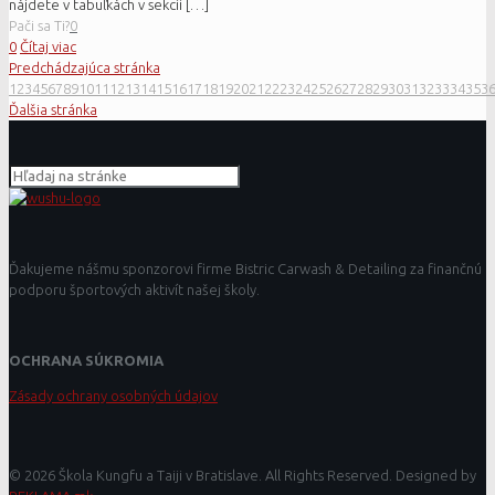
nájdete v tabuľkách v sekcii
[…]
Pači sa Ti?
0
0
Čítaj viac
Predchádzajúca stránka
1
2
3
4
5
6
7
8
9
10
11
12
13
14
15
16
17
18
19
20
21
22
23
24
25
26
27
28
29
30
31
32
33
34
35
3
Ďalšia stránka
Ďakujeme nášmu sponzorovi firme Bistric Carwash & Detailing za finančnú
podporu športových aktivít našej školy.
OCHRANA SÚKROMIA
Zásady ochrany osobných údajov
© 2026 Škola Kungfu a Taiji v Bratislave. All Rights Reserved. Designed by