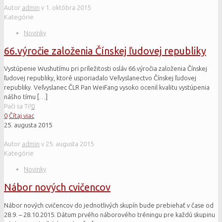
Autor
admin
v
1. októbra 2015
Kategórie
Novinky
66.výročie založenia Čínskej ľudovej republiky
Vystúpenie Wushutímu pri príležitosti osláv 66.výročia založenia Čínskej
ľudovej republiky, ktoré usporiadalo Veľvyslanectvo Čínskej ľudovej
republiky. Veľvyslanec ČLR Pan WeiFang vysoko ocenil kvalitu vystúpenia
nášho tímu
[…]
Pači sa Ti?
0
0
Čítaj viac
25. augusta 2015
Autor
admin
v
25. augusta 2015
Kategórie
Novinky
Nábor nových cvičencov
Nábor nových cvičencov do jednotlivých skupín bude prebiehať v čase od
28.9. – 28.10.2015. Dátum prvého náborového tréningu pre každú skupinu