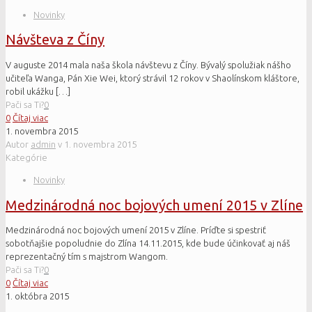
Novinky
Návšteva z Číny
V auguste 2014 mala naša škola návštevu z Číny. Bývalý spolužiak nášho
učiteľa Wanga, Pán Xie Wei, ktorý strávil 12 rokov v Shaolínskom kláštore,
robil ukážku
[…]
Pači sa Ti?
0
0
Čítaj viac
1. novembra 2015
Autor
admin
v
1. novembra 2015
Kategórie
Novinky
Medzinárodná noc bojových umení 2015 v Zlíne
Medzinárodná noc bojových umení 2015 v Zlíne. Príďte si spestriť
sobotňajšie popoludnie do Zlína 14.11.2015, kde bude účinkovať aj náš
reprezentačný tím s majstrom Wangom.
Pači sa Ti?
0
0
Čítaj viac
1. októbra 2015