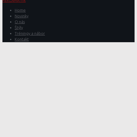
REKLAMA mk
Home
Novinky
O nás
Štýly
Tréningy a nábor
Kontakt