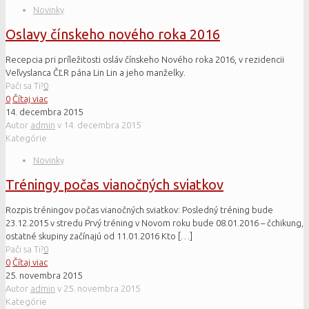
Novinky
Oslavy čínskeho nového roka 2016
Recepcia pri príležitosti osláv čínskeho Nového roka 2016, v rezidencii
Veľvyslanca ČĽR pána Lin Lin a jeho manželky.
Pači sa Ti?
0
0
Čítaj viac
14. decembra 2015
Autor
admin
v
14. decembra 2015
Kategórie
Novinky
Tréningy počas vianočných sviatkov
Rozpis tréningov počas vianočných sviatkov: Posledný tréning bude
23.12.2015 v stredu Prvý tréning v Novom roku bude 08.01.2016 – čchikung,
ostatné skupiny začínajú od 11.01.2016 Kto
[…]
Pači sa Ti?
0
0
Čítaj viac
25. novembra 2015
Autor
admin
v
25. novembra 2015
Kategórie