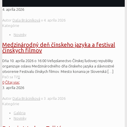
4. apríla 2026
Autor
Daša Bráciníková
v
4. apríla 2026
Kategórie
Novinky
Medzinárodný deň čínskeho jazyka a festival
čínskych filmov
Dňa 10. apríla 2026 o 16:00 Veľvyslanectvo Čínskej ľudovej republiky
organizuje oslavu Medzinárodného dňa čínskeho jazyka a slávnostné
otvorenie Festivalu čínskych filmov. Miesto konania je Slovenská
[…]
Pači sa Ti?
0
0
Čítaj viac
3. apríla 2026
Autor
Daša Bráciníková
v
3. apríla 2026
Kategórie
Galéria
Novinky