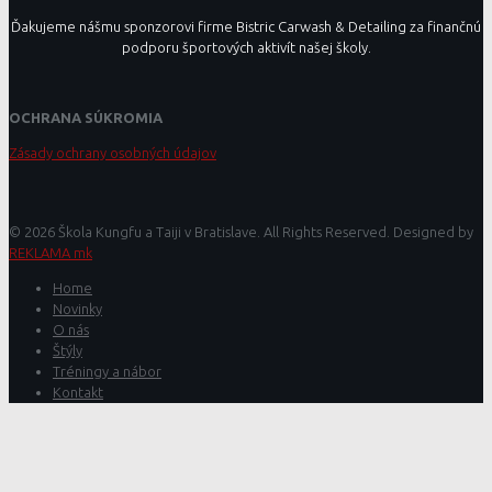
Ďakujeme nášmu sponzorovi firme Bistric Carwash & Detailing za finančnú
podporu športových aktivít našej školy.
OCHRANA SÚKROMIA
Zásady ochrany osobných údajov
© 2026 Škola Kungfu a Taiji v Bratislave. All Rights Reserved. Designed by
REKLAMA mk
Home
Novinky
O nás
Štýly
Tréningy a nábor
Kontakt