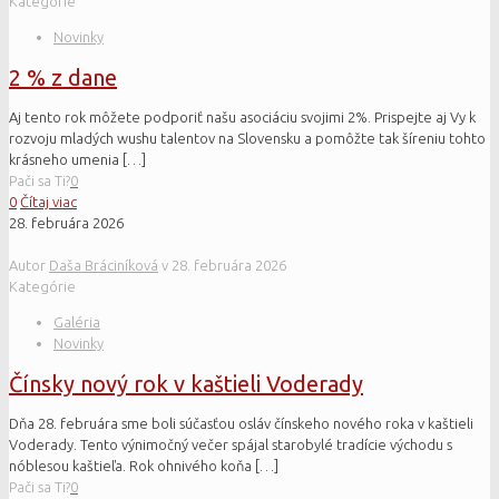
Kategórie
Novinky
2 % z dane
Aj tento rok môžete podporiť našu asociáciu svojimi 2%. Prispejte aj Vy k
rozvoju mladých wushu talentov na Slovensku a pomôžte tak šíreniu tohto
krásneho umenia
[…]
Pači sa Ti?
0
0
Čítaj viac
28. februára 2026
Autor
Daša Bráciníková
v
28. februára 2026
Kategórie
Galéria
Novinky
Čínsky nový rok v kaštieli Voderady
Dňa 28. februára sme boli súčasťou osláv čínskeho nového roka v kaštieli
Voderady. Tento výnimočný večer spájal starobylé tradície východu s
nóblesou kaštieľa. Rok ohnivého koňa
[…]
Pači sa Ti?
0