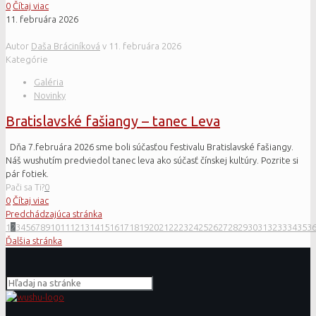
0
Čítaj viac
11. februára 2026
Autor
Daša Bráciníková
v
11. februára 2026
Kategórie
Galéria
Novinky
Bratislavské fašiangy – tanec Leva
Dňa 7.februára 2026 sme boli súčasťou festivalu Bratislavské fašiangy.
Náš wushutím predviedol tanec leva ako súčasť čínskej kultúry. Pozrite si
pár fotiek.
Pači sa Ti?
0
0
Čítaj viac
Predchádzajúca stránka
1
2
3
4
5
6
7
8
9
10
11
12
13
14
15
16
17
18
19
20
21
22
23
24
25
26
27
28
29
30
31
32
33
34
35
3
Ďalšia stránka