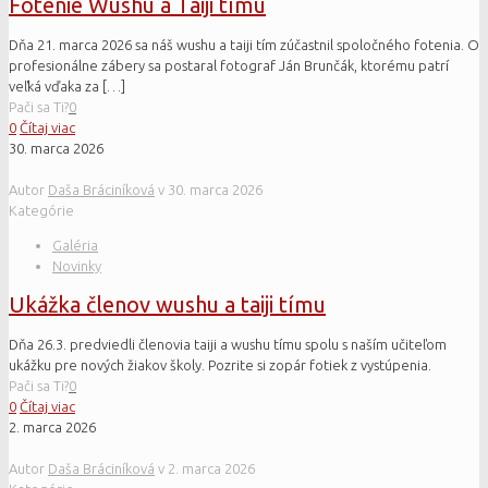
Fotenie Wushu a Taiji tímu
Dňa 21. marca 2026 sa náš wushu a taiji tím zúčastnil spoločného fotenia. O
profesionálne zábery sa postaral fotograf Ján Brunčák, ktorému patrí
veľká vďaka za
[…]
Pači sa Ti?
0
0
Čítaj viac
30. marca 2026
Autor
Daša Bráciníková
v
30. marca 2026
Kategórie
Galéria
Novinky
Ukážka členov wushu a taiji tímu
Dňa 26.3. predviedli členovia taiji a wushu tímu spolu s naším učiteľom
ukážku pre nových žiakov školy. Pozrite si zopár fotiek z vystúpenia.
Pači sa Ti?
0
0
Čítaj viac
2. marca 2026
Autor
Daša Bráciníková
v
2. marca 2026